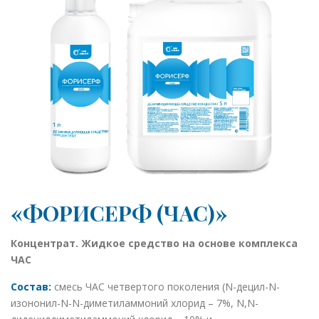
«ФОРИСЕРФ (ЧАС)»
Концентрат. Жидкое средство на основе комплекса
ЧАС
Состав:
смесь ЧАС четвертого поколения (N-децил-N-
изононил-N-N-диметиламмоний хлорид – 7%, N,N-