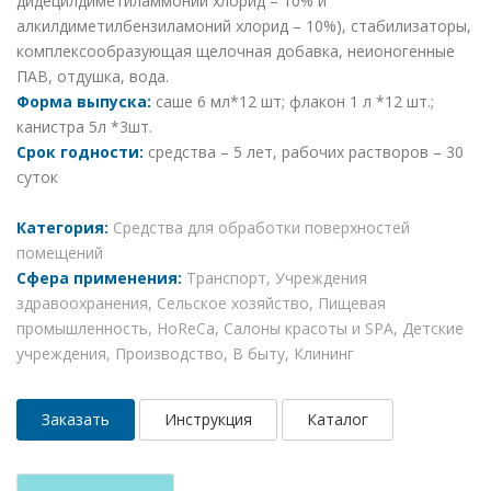
дидецилдиметиламмоний хлорид – 10% и
алкилдиметилбензиламоний хлорид – 10%), стабилизаторы,
комплексообразующая щелочная добавка, неионогенные
ПАВ, отдушка, вода.
Форма выпуска:
саше 6 мл*12 шт; флакон 1 л *12 шт.;
канистра 5л *3шт.
Срок годности:
средства – 5 лет, рабочих растворов – 30
суток
Категория:
Средства для обработки поверхностей
помещений
Сфера применения:
Транспорт,
Учреждения
здравоохранения,
Сельское хозяйство,
Пищевая
промышленность,
HoReCa,
Салоны красоты и SPA,
Детские
учреждения,
Производство,
В быту,
Клининг
Заказать
Инструкция
Каталог