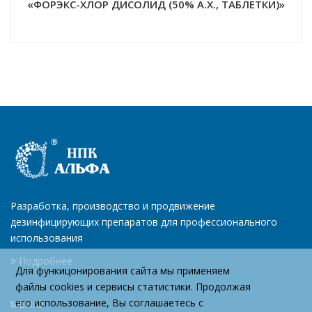
«ФОРЭКС-ХЛОР ДИСОЛИД (50% А.Х., ТАБЛЕТКИ)»
Разработка, производство и продвижение
дезинфицирующих препаратов для профессионального
использования
Подробнее
Для функицонирования сайта мы применяем
файлы cookies и сервисы статистики. Продолжая
его использование, Вы соглашаетесь с
МЕНЮ