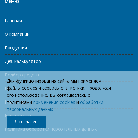
МЕНЮ
Главная
О компании
Продукция
Дез. калькулятор
Подбор средств
Для функицонирования сайта мы применяем
файлы cookies и сервисы статистики. Продолжая
Инфо
его использование, Вы соглашаетесь с
Контакты
политиками
применения cookies
и
обработки
персональных данных
Наши клиенты
Я согласен
Политика обработки персональных данных